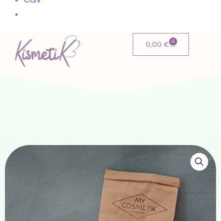
0
Cart
0,00
€