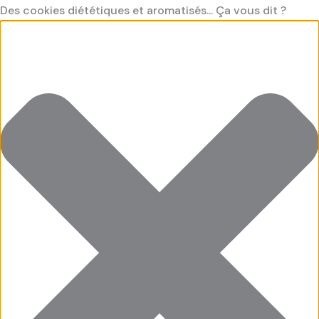
Aller
Préférences
Cookies
Cookies
Cookies
Des cookies diététiques et aromatisés... Ça vous dit ?
au
fonctionnel
saveur
saveur
contenu
"Marketing"
"Statistiques"