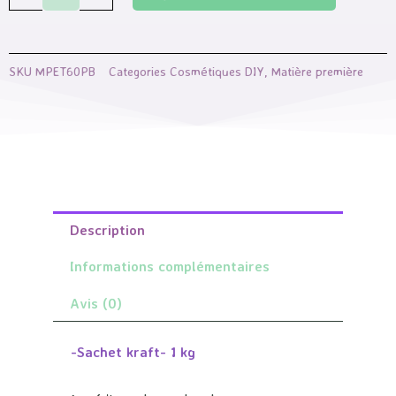
de
soude
-
SKU
MPET60PB
Categories
Cosmétiques DIY
,
Matière première
MyCosmetik
Description
Informations complémentaires
Avis (0)
-Sachet kraft- 1 kg