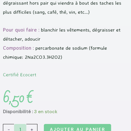
dégraissant hors pair qui viendra à bout des taches les
plus difficiles (sang, café, thé, vin, etc…)
Pour quoi faire :
blanchir les vêtements, dégraisser et
détacher, adoucir
Composition :
percarbonate de sodium (formule
chimique: 2Na2CO3.3H2O2)
Certifié Ecocert
6,50
€
quantité
Disponibilité :
3 en stock
de
Percarbonate
-
+
AJOUTER AU PANIER