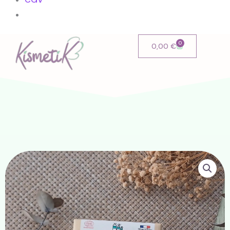
0
Cart
0,00
€