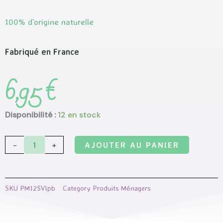
100% d’origine naturelle
Fabriqué en France
6,95
€
quantité
Disponibilité :
12 en stock
de
Savon
-
+
AJOUTER AU PANIER
vaisselle
-
Les
SKU
PM12SVlpb
Category
Produits Ménagers
petits
bidons