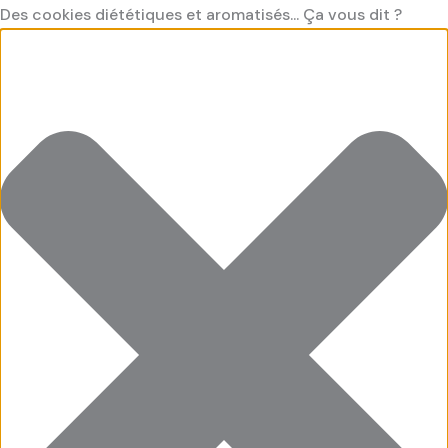
Aller
Préférences
Cookies
Cookies
Cookies
Des cookies diététiques et aromatisés... Ça vous dit ?
au
fonctionnel
saveur
saveur
contenu
"Marketing"
"Statistiques"