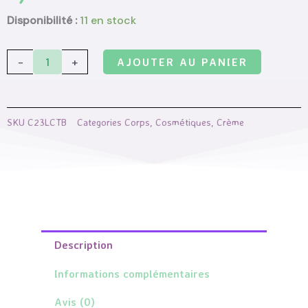
quantité
Disponibilité :
11 en stock
de
Lait
-
+
AJOUTER AU PANIER
corps
-
Beroïa
SKU
C23LCTB
Categories
Corps
,
Cosmétiques
,
Crème
Description
Informations complémentaires
Avis (0)