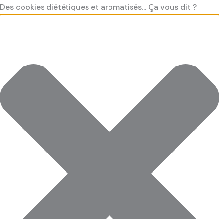
Aller
Préférences
Cookies
Cookies
Cookies
Des cookies diététiques et aromatisés... Ça vous dit ?
au
fonctionnel
saveur
saveur
contenu
"Marketing"
"Statistiques"