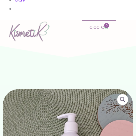
0
Cart
0,00
€