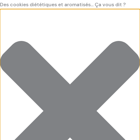
Aller
Préférences
Cookies
Cookies
Cookies
Des cookies diététiques et aromatisés... Ça vous dit ?
au
fonctionnel
saveur
saveur
contenu
"Marketing"
"Statistiques"