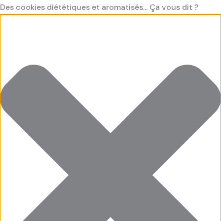
Aller
Préférences
Cookies
Cookies
Cookies
Des cookies diététiques et aromatisés... Ça vous dit ?
au
fonctionnel
saveur
saveur
contenu
"Marketing"
"Statistiques"