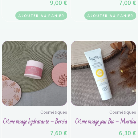
9,00
€
7,00
€
AJOUTER AU PANIER
AJOUTER AU PANIER
Cosmétiques
Cosmétiques
Crème visage hydratante – Beroïa
Crème visage jour Bio – Marilou
7,60
€
6,30
€