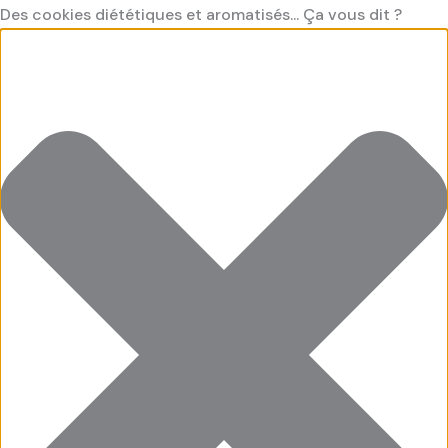
Aller
Préférences
Cookies
Cookies
Cookies
Des cookies diététiques et aromatisés... Ça vous dit ?
au
fonctionnel
saveur
saveur
contenu
"Marketing"
"Statistiques"